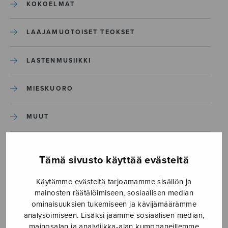
KOKOELMAT
LAAJAMUOTOISET TEOKSET
LASTENMUSIIKKI
MIESKUORO
MUUT
NÄYTTÄMÖTEOKSET
Tämä sivusto käyttää evästeitä
SEKAKUORO
Käytämme evästeitä tarjoamamme sisällön ja
mainosten räätälöimiseen, sosiaalisen median
SOITINKOULUT JA OPPAAT
ominaisuuksien tukemiseen ja kävijämäärämme
analysoimiseen. Lisäksi jaamme sosiaalisen median,
mainosalan ja analytiikka-alan kumppaneillemme