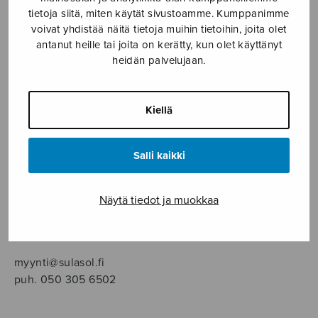
SOITINMUSIIKKI
tietoja siitä, miten käytät sivustoamme. Kumppanimme
voivat yhdistää näitä tietoja muihin tietoihin, joita olet
YKSINLAULU
antanut heille tai joita on kerätty, kun olet käyttänyt
heidän palvelujaan.
YLEINEN
Kiellä
Sulasol nuottikauppa
Salli kaikki
Myymälä avoinna
ma–pe klo 10–16 tai sopimuksen mukaan
Näytä tiedot ja muokkaa
Tallberginkatu 1 B, 1,5 krs.
00180 Helsinki
myynti@sulasol.fi
puh. 050 305 6502