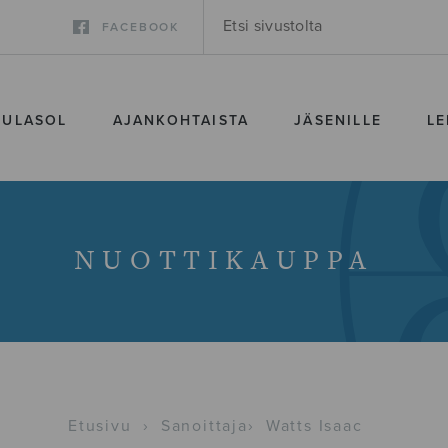
FACEBOOK
SULASOL
AJANKOHTAISTA
JÄSENILLE
LE
NUOTTIKAUPPA
Etusivu
›
Sanoittaja
›
Watts Isaac