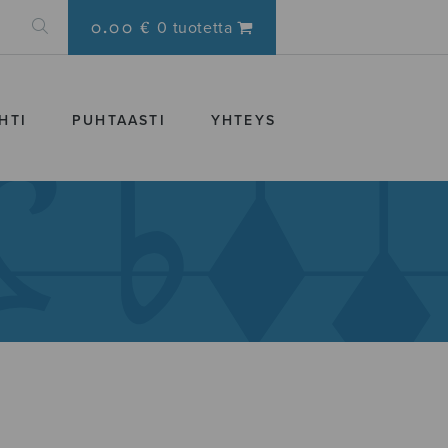
0.00 €
0 tuotetta
HTI
PUHTAASTI
YHTEYS