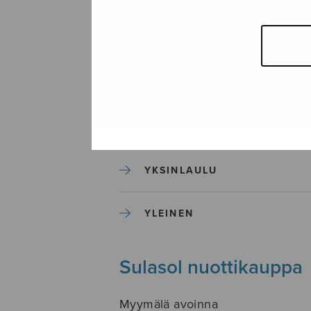
SEKAKUORO
SOITINKOULUT JA OPPAAT
SOITINMUSIIKKI
YKSINLAULU
YLEINEN
Sulasol nuottikauppa
Myymälä avoinna