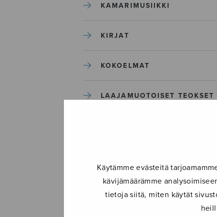
KAMARIMUSIIKKI
KIRJAT
KOKOELMAT
LAAJAMUOTOISET TEOKSET
LASTENMUSIIKKI
MIESKUORO
Käytämme evästeitä tarjoamamme s
kävijämäärämme analysoimiseen.
MUUT
tietoja siitä, miten käytät siv
heil
NÄYTTÄMÖTEOKSET