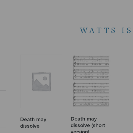
WATTS I
Death may
Death may
dissolve (short
dissolve
version)