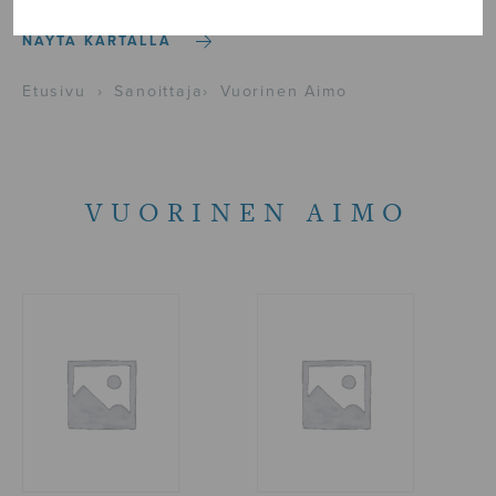
NÄYTÄ KARTALLA
Etusivu
›
Sanoittaja
›
Vuorinen Aimo
VUORINEN AIMO