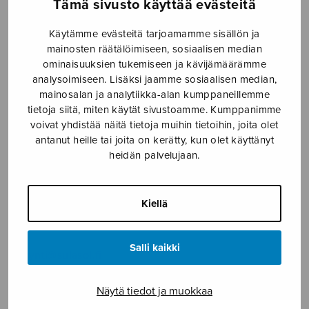
Tämä sivusto käyttää evästeitä
SOITINMUSIIKKI
Käytämme evästeitä tarjoamamme sisällön ja
YKSINLAULU
mainosten räätälöimiseen, sosiaalisen median
ominaisuuksien tukemiseen ja kävijämäärämme
analysoimiseen. Lisäksi jaamme sosiaalisen median,
YLEINEN
mainosalan ja analytiikka-alan kumppaneillemme
tietoja siitä, miten käytät sivustoamme. Kumppanimme
Sulasol nuottikauppa
voivat yhdistää näitä tietoja muihin tietoihin, joita olet
antanut heille tai joita on kerätty, kun olet käyttänyt
heidän palvelujaan.
Myymälä avoinna
ma–pe klo 10–16 tai sopimuksen mukaan
Kiellä
Tallberginkatu 1 B, 1,5 krs.
00180 Helsinki
Salli kaikki
myynti@sulasol.fi
puh. 050 305 6502
Näytä tiedot ja muokkaa