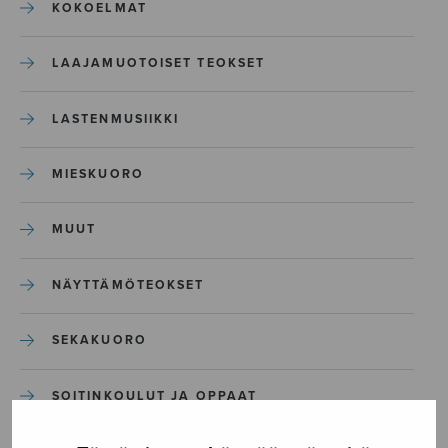
KOKOELMAT
LAAJAMUOTOISET TEOKSET
LASTENMUSIIKKI
MIESKUORO
MUUT
NÄYTTÄMÖTEOKSET
SEKAKUORO
SOITINKOULUT JA OPPAAT