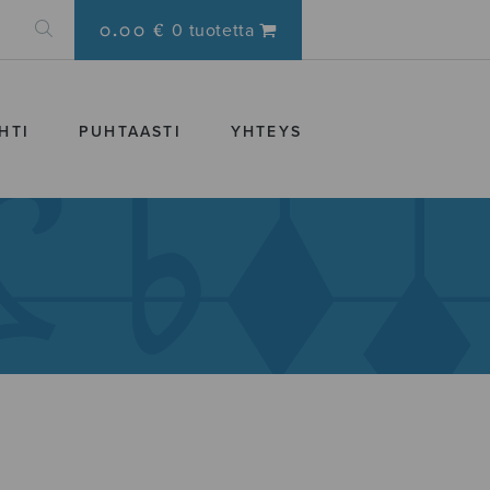
0.00 €
0 tuotetta
HTI
PUHTAASTI
YHTEYS