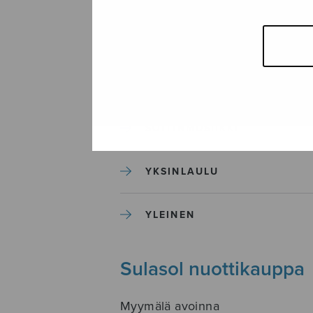
SEKAKUORO
SOITINKOULUT JA OPPAAT
SOITINMUSIIKKI
YKSINLAULU
YLEINEN
Sulasol nuottikauppa
Myymälä avoinna