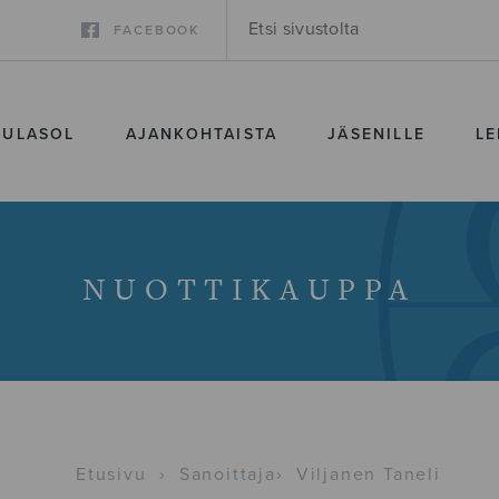
FACEBOOK
SULASOL
AJANKOHTAISTA
JÄSENILLE
LE
NUOTTIKAUPPA
Etusivu
›
Sanoittaja
›
Viljanen Taneli