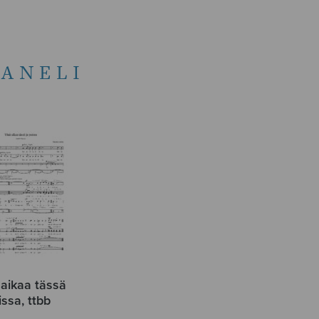
TANELI
 aikaa tässä
issa, ttbb