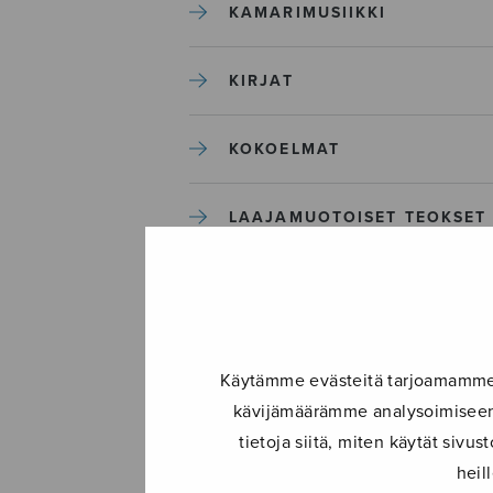
KAMARIMUSIIKKI
KIRJAT
KOKOELMAT
LAAJAMUOTOISET TEOKSET
LASTENMUSIIKKI
MIESKUORO
Käytämme evästeitä tarjoamamme s
kävijämäärämme analysoimiseen.
MUUT
tietoja siitä, miten käytät siv
heil
NÄYTTÄMÖTEOKSET