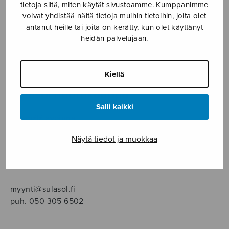
SOITINMUSIIKKI
tietoja siitä, miten käytät sivustoamme. Kumppanimme
voivat yhdistää näitä tietoja muihin tietoihin, joita olet
antanut heille tai joita on kerätty, kun olet käyttänyt
YKSINLAULU
heidän palvelujaan.
YLEINEN
Kiellä
Sulasol nuottikauppa
Salli kaikki
Myymälä avoinna
ma–pe klo 10–16 tai sopimuksen mukaan
Näytä tiedot ja muokkaa
Tallberginkatu 1 B, 1,5 krs.
00180 Helsinki
myynti@sulasol.fi
puh. 050 305 6502