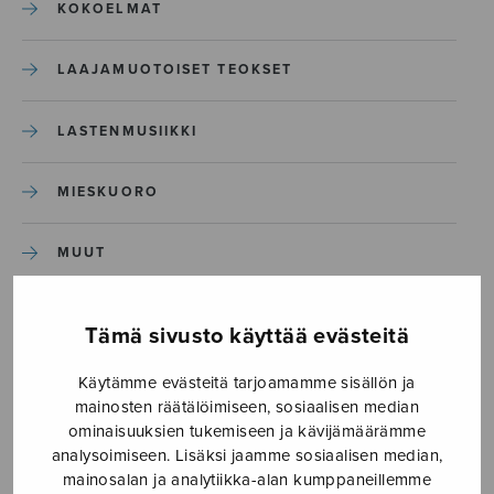
KOKOELMAT
LAAJAMUOTOISET TEOKSET
LASTENMUSIIKKI
MIESKUORO
MUUT
NÄYTTÄMÖTEOKSET
Tämä sivusto käyttää evästeitä
SEKAKUORO
Käytämme evästeitä tarjoamamme sisällön ja
mainosten räätälöimiseen, sosiaalisen median
ominaisuuksien tukemiseen ja kävijämäärämme
SOITINKOULUT JA OPPAAT
analysoimiseen. Lisäksi jaamme sosiaalisen median,
mainosalan ja analytiikka-alan kumppaneillemme