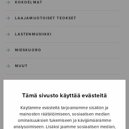
KOKOELMAT
LAAJAMUOTOISET TEOKSET
LASTENMUSIIKKI
MIESKUORO
MUUT
NÄYTTÄMÖTEOKSET
Tämä sivusto käyttää evästeitä
SEKAKUORO
Käytämme evästeitä tarjoamamme sisällön ja
mainosten räätälöimiseen, sosiaalisen median
SOITINKOULUT JA OPPAAT
ominaisuuksien tukemiseen ja kävijämäärämme
analysoimiseen. Lisäksi jaamme sosiaalisen median,