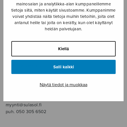
SOITINMUSIIKKI
mainosalan ja analytiikka-alan kumppaneillemme
tietoja siitä, miten käytät sivustoamme. Kumppanimme
voivat yhdistää näitä tietoja muihin tietoihin, joita olet
YKSINLAULU
antanut heille tai joita on kerätty, kun olet käyttänyt
heidän palvelujaan.
YLEINEN
Kiellä
Sulasol nuottikauppa
Myymälä avoinna
Salli kaikki
ma–pe klo 10–16 tai sopimuksen mukaan
Näytä tiedot ja muokkaa
Tallberginkatu 1 B, 1,5 krs.
00180 Helsinki
myynti@sulasol.fi
puh. 050 305 6502