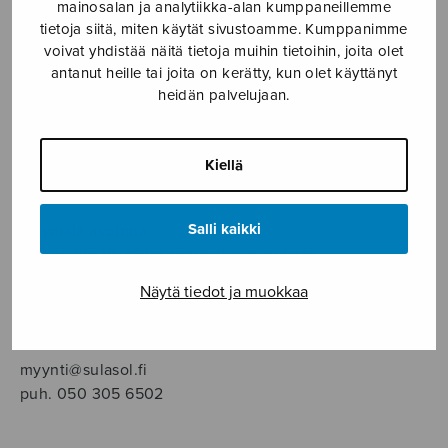
SOITINMUSIIKKI
mainosalan ja analytiikka-alan kumppaneillemme
tietoja siitä, miten käytät sivustoamme. Kumppanimme
voivat yhdistää näitä tietoja muihin tietoihin, joita olet
YKSINLAULU
antanut heille tai joita on kerätty, kun olet käyttänyt
heidän palvelujaan.
YLEINEN
Kiellä
Sulasol nuottikauppa
Salli kaikki
Myymälä avoinna
ma–pe klo 10–16 tai sopimuksen mukaan
Näytä tiedot ja muokkaa
Tallberginkatu 1 B, 1,5 krs.
00180 Helsinki
myynti@sulasol.fi
puh. 050 305 6502