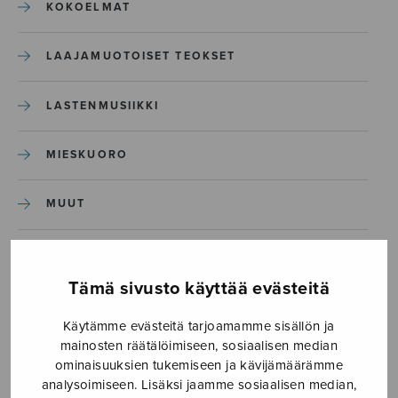
KOKOELMAT
LAAJAMUOTOISET TEOKSET
LASTENMUSIIKKI
MIESKUORO
MUUT
NÄYTTÄMÖTEOKSET
Tämä sivusto käyttää evästeitä
SEKAKUORO
Käytämme evästeitä tarjoamamme sisällön ja
mainosten räätälöimiseen, sosiaalisen median
SOITINKOULUT JA OPPAAT
ominaisuuksien tukemiseen ja kävijämäärämme
analysoimiseen. Lisäksi jaamme sosiaalisen median,