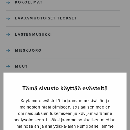
KOKOELMAT
LAAJAMUOTOISET TEOKSET
LASTENMUSIIKKI
MIESKUORO
MUUT
NÄYTTÄMÖTEOKSET
Tämä sivusto käyttää evästeitä
SEKAKUORO
Käytämme evästeitä tarjoamamme sisällön ja
mainosten räätälöimiseen, sosiaalisen median
ominaisuuksien tukemiseen ja kävijämäärämme
SOITINKOULUT JA OPPAAT
analysoimiseen. Lisäksi jaamme sosiaalisen median,
mainosalan ja analytiikka-alan kumppaneillemme