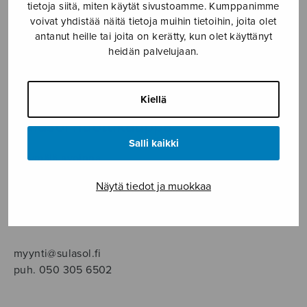
SOITINMUSIIKKI
tietoja siitä, miten käytät sivustoamme. Kumppanimme
voivat yhdistää näitä tietoja muihin tietoihin, joita olet
antanut heille tai joita on kerätty, kun olet käyttänyt
YKSINLAULU
heidän palvelujaan.
YLEINEN
Kiellä
Sulasol nuottikauppa
Salli kaikki
Myymälä avoinna
ma–pe klo 10–16 tai sopimuksen mukaan
Näytä tiedot ja muokkaa
Tallberginkatu 1 B, 1,5 krs.
00180 Helsinki
myynti@sulasol.fi
puh. 050 305 6502