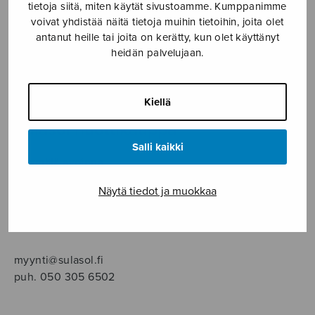
SOITINMUSIIKKI
tietoja siitä, miten käytät sivustoamme. Kumppanimme
voivat yhdistää näitä tietoja muihin tietoihin, joita olet
antanut heille tai joita on kerätty, kun olet käyttänyt
YKSINLAULU
heidän palvelujaan.
YLEINEN
Kiellä
Sulasol nuottikauppa
Salli kaikki
Myymälä avoinna
ma–pe klo 10–16 tai sopimuksen mukaan
Näytä tiedot ja muokkaa
Tallberginkatu 1 B, 1,5 krs.
00180 Helsinki
myynti@sulasol.fi
puh. 050 305 6502