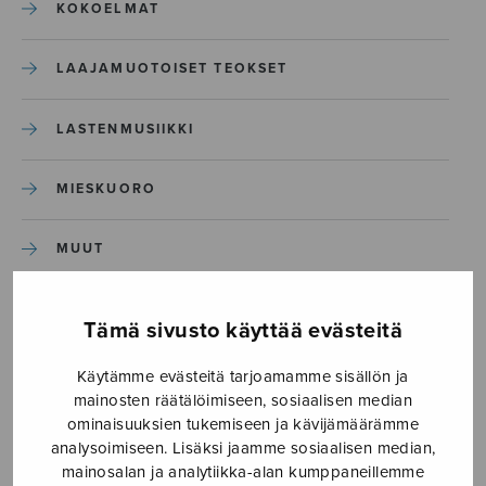
KOKOELMAT
LAAJAMUOTOISET TEOKSET
LASTENMUSIIKKI
MIESKUORO
MUUT
NÄYTTÄMÖTEOKSET
Tämä sivusto käyttää evästeitä
SEKAKUORO
Käytämme evästeitä tarjoamamme sisällön ja
mainosten räätälöimiseen, sosiaalisen median
ominaisuuksien tukemiseen ja kävijämäärämme
SOITINKOULUT JA OPPAAT
analysoimiseen. Lisäksi jaamme sosiaalisen median,
mainosalan ja analytiikka-alan kumppaneillemme