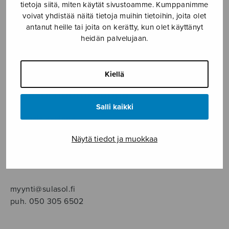
SOITINMUSIIKKI
tietoja siitä, miten käytät sivustoamme. Kumppanimme
voivat yhdistää näitä tietoja muihin tietoihin, joita olet
antanut heille tai joita on kerätty, kun olet käyttänyt
YKSINLAULU
heidän palvelujaan.
YLEINEN
Kiellä
Sulasol nuottikauppa
Salli kaikki
Myymälä avoinna
ma–pe klo 10–16 tai sopimuksen mukaan
Näytä tiedot ja muokkaa
Tallberginkatu 1 B, 1,5 krs.
00180 Helsinki
myynti@sulasol.fi
puh. 050 305 6502