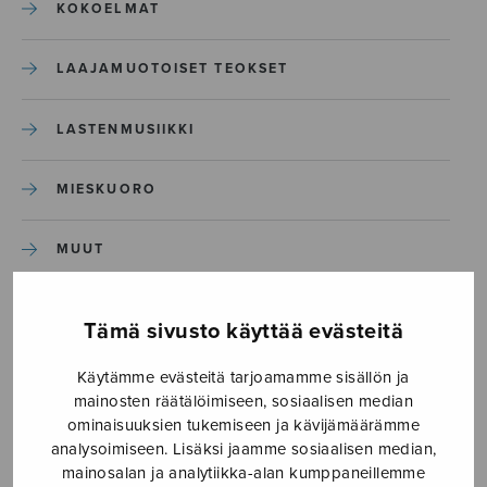
KOKOELMAT
LAAJAMUOTOISET TEOKSET
LASTENMUSIIKKI
MIESKUORO
MUUT
NÄYTTÄMÖTEOKSET
Tämä sivusto käyttää evästeitä
SEKAKUORO
Käytämme evästeitä tarjoamamme sisällön ja
mainosten räätälöimiseen, sosiaalisen median
ominaisuuksien tukemiseen ja kävijämäärämme
SOITINKOULUT JA OPPAAT
analysoimiseen. Lisäksi jaamme sosiaalisen median,
mainosalan ja analytiikka-alan kumppaneillemme