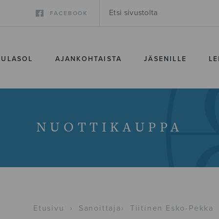
FACEBOOK
SULASOL
AJANKOHTAISTA
JÄSENILLE
LE
NUOTTIKAUPPA
Etusivu
›
Sanoittaja
›
Tiitinen Esko-Pekka