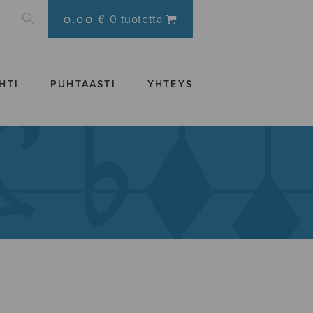
0.00 €
0 tuotetta
HTI
PUHTAASTI
YHTEYS