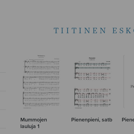
TIITINEN ES
Mummojen
Pienenpieni, satb
Pien
lauluja 1