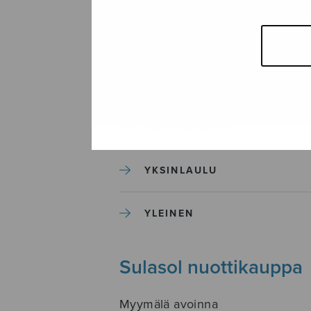
SEKAKUORO
SOITINKOULUT JA OPPAAT
SOITINMUSIIKKI
YKSINLAULU
YLEINEN
Sulasol nuottikauppa
Myymälä avoinna