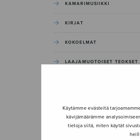
KAMARIMUSIIKKI
KIRJAT
KOKOELMAT
LAAJAMUOTOISET TEOKSET
LASTENMUSIIKKI
MIESKUORO
Käytämme evästeitä tarjoamamme s
kävijämäärämme analysoimiseen.
MUUT
tietoja siitä, miten käytät siv
heil
NÄYTTÄMÖTEOKSET