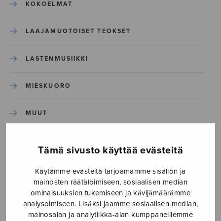
KOKOELMAT
LAAJAMUOTOISET TEOKSET
LASTENMUSIIKKI
MIESKUORO
MUUT
NÄYTTÄMÖTEOKSET
Tämä sivusto käyttää evästeitä
SEKAKUORO
Käytämme evästeitä tarjoamamme sisällön ja
mainosten räätälöimiseen, sosiaalisen median
ominaisuuksien tukemiseen ja kävijämäärämme
SOITINKOULUT JA OPPAAT
analysoimiseen. Lisäksi jaamme sosiaalisen median,
mainosalan ja analytiikka-alan kumppaneillemme