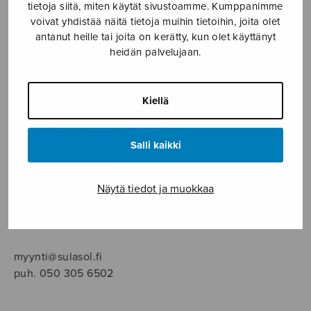
SOITINMUSIIKKI
tietoja siitä, miten käytät sivustoamme. Kumppanimme
voivat yhdistää näitä tietoja muihin tietoihin, joita olet
antanut heille tai joita on kerätty, kun olet käyttänyt
YKSINLAULU
heidän palvelujaan.
YLEINEN
Kiellä
Sulasol nuottikauppa
Salli kaikki
Myymälä avoinna
ma–pe klo 10–16 tai sopimuksen mukaan
Näytä tiedot ja muokkaa
Tallberginkatu 1 B, 1,5 krs.
00180 Helsinki
myynti@sulasol.fi
puh. 050 305 6502