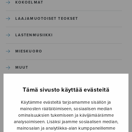
KOKOELMAT
LAAJAMUOTOISET TEOKSET
LASTENMUSIIKKI
MIESKUORO
MUUT
NÄYTTÄMÖTEOKSET
Tämä sivusto käyttää evästeitä
SEKAKUORO
Käytämme evästeitä tarjoamamme sisällön ja
mainosten räätälöimiseen, sosiaalisen median
ominaisuuksien tukemiseen ja kävijämäärämme
SOITINKOULUT JA OPPAAT
analysoimiseen. Lisäksi jaamme sosiaalisen median,
mainosalan ja analytiikka-alan kumppaneillemme