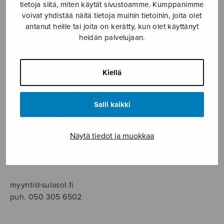
SOITINMUSIIKKI
tietoja siitä, miten käytät sivustoamme. Kumppanimme
voivat yhdistää näitä tietoja muihin tietoihin, joita olet
antanut heille tai joita on kerätty, kun olet käyttänyt
YKSINLAULU
heidän palvelujaan.
YLEINEN
Kiellä
Sulasol nuottikauppa
Salli kaikki
Myymälä avoinna
ma–pe klo 10–16 tai sopimuksen mukaan
Näytä tiedot ja muokkaa
Tallberginkatu 1 B, 1,5 krs.
00180 Helsinki
myynti@sulasol.fi
puh. 050 305 6502