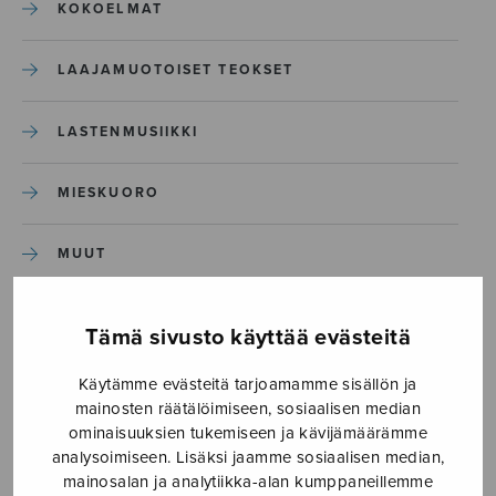
KOKOELMAT
LAAJAMUOTOISET TEOKSET
LASTENMUSIIKKI
MIESKUORO
MUUT
NÄYTTÄMÖTEOKSET
Tämä sivusto käyttää evästeitä
SEKAKUORO
Käytämme evästeitä tarjoamamme sisällön ja
mainosten räätälöimiseen, sosiaalisen median
ominaisuuksien tukemiseen ja kävijämäärämme
SOITINKOULUT JA OPPAAT
analysoimiseen. Lisäksi jaamme sosiaalisen median,
mainosalan ja analytiikka-alan kumppaneillemme