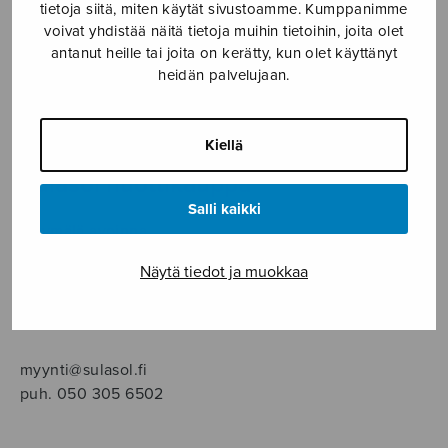
SOITINMUSIIKKI
tietoja siitä, miten käytät sivustoamme. Kumppanimme
voivat yhdistää näitä tietoja muihin tietoihin, joita olet
antanut heille tai joita on kerätty, kun olet käyttänyt
YKSINLAULU
heidän palvelujaan.
YLEINEN
Kiellä
Sulasol nuottikauppa
Salli kaikki
Myymälä avoinna
ma–pe klo 10–16 tai sopimuksen mukaan
Näytä tiedot ja muokkaa
Tallberginkatu 1 B, 1,5 krs.
00180 Helsinki
myynti@sulasol.fi
puh. 050 305 6502