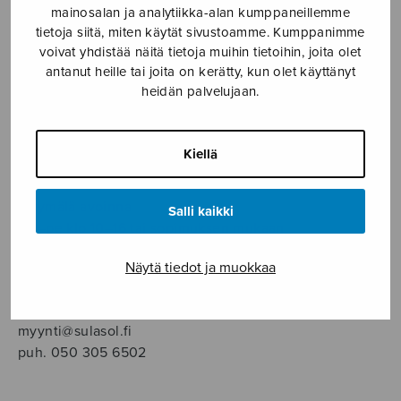
SOITINMUSIIKKI
mainosalan ja analytiikka-alan kumppaneillemme
tietoja siitä, miten käytät sivustoamme. Kumppanimme
voivat yhdistää näitä tietoja muihin tietoihin, joita olet
YKSINLAULU
antanut heille tai joita on kerätty, kun olet käyttänyt
heidän palvelujaan.
YLEINEN
Kiellä
Sulasol nuottikauppa
Myymälä avoinna
Salli kaikki
ma–pe klo 10–16 tai sopimuksen mukaan
Näytä tiedot ja muokkaa
Tallberginkatu 1 B, 1,5 krs.
00180 Helsinki
myynti@sulasol.fi
puh. 050 305 6502