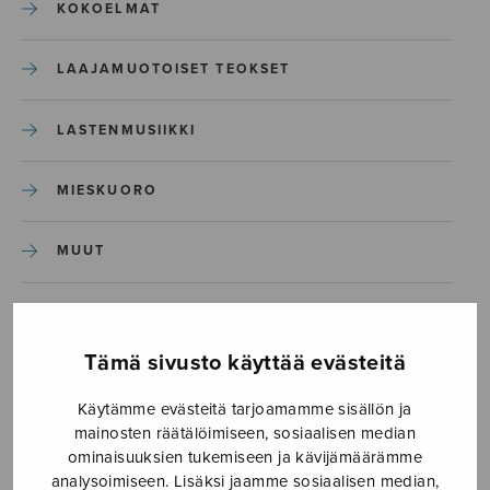
KOKOELMAT
LAAJAMUOTOISET TEOKSET
LASTENMUSIIKKI
MIESKUORO
MUUT
NÄYTTÄMÖTEOKSET
Tämä sivusto käyttää evästeitä
SEKAKUORO
Käytämme evästeitä tarjoamamme sisällön ja
mainosten räätälöimiseen, sosiaalisen median
SOITINKOULUT JA OPPAAT
ominaisuuksien tukemiseen ja kävijämäärämme
analysoimiseen. Lisäksi jaamme sosiaalisen median,