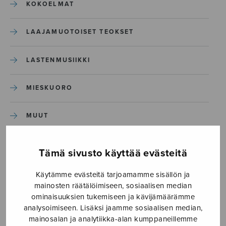
KOKOELMAT
LAAJAMUOTOISET TEOKSET
LASTENMUSIIKKI
MIESKUORO
MUUT
NÄYTTÄMÖTEOKSET
Tämä sivusto käyttää evästeitä
SEKAKUORO
Käytämme evästeitä tarjoamamme sisällön ja
mainosten räätälöimiseen, sosiaalisen median
ominaisuuksien tukemiseen ja kävijämäärämme
SOITINKOULUT JA OPPAAT
analysoimiseen. Lisäksi jaamme sosiaalisen median,
mainosalan ja analytiikka-alan kumppaneillemme