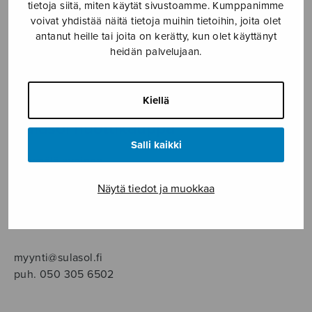
SOITINMUSIIKKI
tietoja siitä, miten käytät sivustoamme. Kumppanimme
voivat yhdistää näitä tietoja muihin tietoihin, joita olet
antanut heille tai joita on kerätty, kun olet käyttänyt
YKSINLAULU
heidän palvelujaan.
YLEINEN
Kiellä
Sulasol nuottikauppa
Salli kaikki
Myymälä avoinna
ma–pe klo 10–16 tai sopimuksen mukaan
Näytä tiedot ja muokkaa
Tallberginkatu 1 B, 1,5 krs.
00180 Helsinki
myynti@sulasol.fi
puh. 050 305 6502