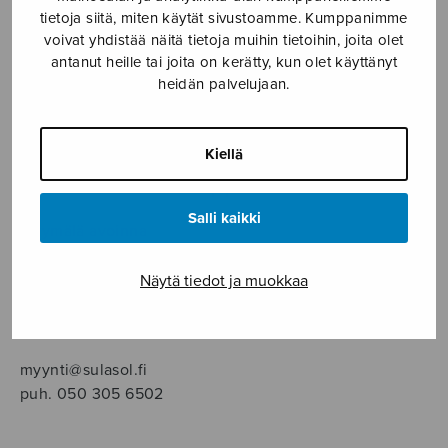
SOITINMUSIIKKI
tietoja siitä, miten käytät sivustoamme. Kumppanimme
voivat yhdistää näitä tietoja muihin tietoihin, joita olet
YKSINLAULU
antanut heille tai joita on kerätty, kun olet käyttänyt
heidän palvelujaan.
YLEINEN
Kiellä
Sulasol nuottikauppa
Salli kaikki
Myymälä avoinna
ma–pe klo 10–16 tai sopimuksen mukaan
Näytä tiedot ja muokkaa
Tallberginkatu 1 B, 1,5 krs.
00180 Helsinki
myynti@sulasol.fi
puh. 050 305 6502