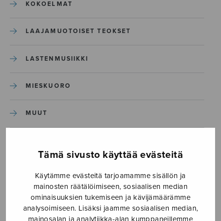
KOKOELMAT
LAAJAMUOTOISET TEOKSET
LASTENMUSIIKKI
MIESKUORO
MUUT
NÄYTTÄMÖTEOKSET
Tämä sivusto käyttää evästeitä
SEKAKUORO
Käytämme evästeitä tarjoamamme sisällön ja
mainosten räätälöimiseen, sosiaalisen median
SOITINKOULUT JA OPPAAT
ominaisuuksien tukemiseen ja kävijämäärämme
analysoimiseen. Lisäksi jaamme sosiaalisen median,
mainosalan ja analytiikka-alan kumppaneillemme