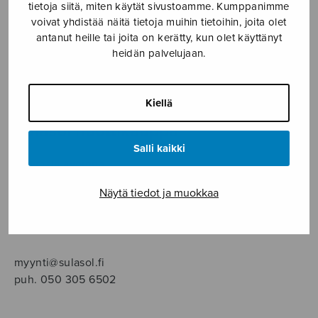
SOITINMUSIIKKI
tietoja siitä, miten käytät sivustoamme. Kumppanimme
voivat yhdistää näitä tietoja muihin tietoihin, joita olet
antanut heille tai joita on kerätty, kun olet käyttänyt
YKSINLAULU
heidän palvelujaan.
YLEINEN
Kiellä
Sulasol nuottikauppa
Salli kaikki
Myymälä avoinna
ma–pe klo 10–16 tai sopimuksen mukaan
Näytä tiedot ja muokkaa
Tallberginkatu 1 B, 1,5 krs.
00180 Helsinki
myynti@sulasol.fi
puh. 050 305 6502