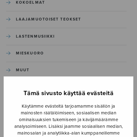
KOKOELMAT
LAAJAMUOTOISET TEOKSET
LASTENMUSIIKKI
MIESKUORO
MUUT
NÄYTTÄMÖTEOKSET
Tämä sivusto käyttää evästeitä
SEKAKUORO
Käytämme evästeitä tarjoamamme sisällön ja
mainosten räätälöimiseen, sosiaalisen median
ominaisuuksien tukemiseen ja kävijämäärämme
SOITINKOULUT JA OPPAAT
analysoimiseen. Lisäksi jaamme sosiaalisen median,
mainosalan ja analytiikka-alan kumppaneillemme