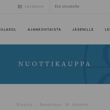
FACEBOOK
SULASOL
AJANKOHTAISTA
JÄSENILLE
LE
NUOTTIKAUPPA
Etusivu
›
Sanoittaja
›
St. Anselm