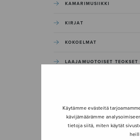
KAMARIMUSIIKKI
KIRJAT
KOKOELMAT
LAAJAMUOTOISET TEOKSET
LASTENMUSIIKKI
MIESKUORO
Käytämme evästeitä tarjoamamme s
kävijämäärämme analysoimiseen.
MUUT
tietoja siitä, miten käytät siv
heil
NÄYTTÄMÖTEOKSET