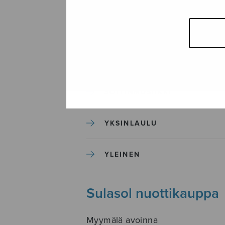
SEKAKUORO
SOITINKOULUT JA OPPAAT
SOITINMUSIIKKI
YKSINLAULU
YLEINEN
Sulasol nuottikauppa
Myymälä avoinna