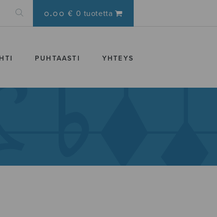
0.00 €
0 tuotetta
HTI
PUHTAASTI
YHTEYS