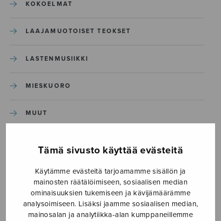
KOKOELMAT
LAAJAMUOTOISET TEOKSET
LASTENMUSIIKKI
MIESKUORO
MUUT
NÄYTTÄMÖTEOKSET
Tämä sivusto käyttää evästeitä
SEKAKUORO
Käytämme evästeitä tarjoamamme sisällön ja
mainosten räätälöimiseen, sosiaalisen median
ominaisuuksien tukemiseen ja kävijämäärämme
SOITINKOULUT JA OPPAAT
analysoimiseen. Lisäksi jaamme sosiaalisen median,
mainosalan ja analytiikka-alan kumppaneillemme