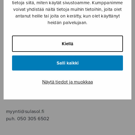
SOITINMUSIIKKI
tietoja siitä, miten käytät sivustoamme. Kumppanimme
voivat yhdistää näitä tietoja muihin tietoihin, joita olet
antanut heille tai joita on kerätty, kun olet käyttänyt
YKSINLAULU
heidän palvelujaan.
YLEINEN
Kiellä
Sulasol nuottikauppa
Salli kaikki
Myymälä avoinna
ma–pe klo 10–16 tai sopimuksen mukaan
Näytä tiedot ja muokkaa
Tallberginkatu 1 B, 1,5 krs.
00180 Helsinki
myynti@sulasol.fi
puh. 050 305 6502