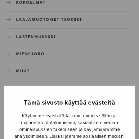
KOKOELMAT
LAAJAMUOTOISET TEOKSET
LASTENMUSIIKKI
MIESKUORO
MUUT
NÄYTTÄMÖTEOKSET
Tämä sivusto käyttää evästeitä
SEKAKUORO
Käytämme evästeitä tarjoamamme sisällön ja
mainosten räätälöimiseen, sosiaalisen median
SOITINKOULUT JA OPPAAT
ominaisuuksien tukemiseen ja kävijämäärämme
analysoimiseen. Lisäksi jaamme sosiaalisen median,