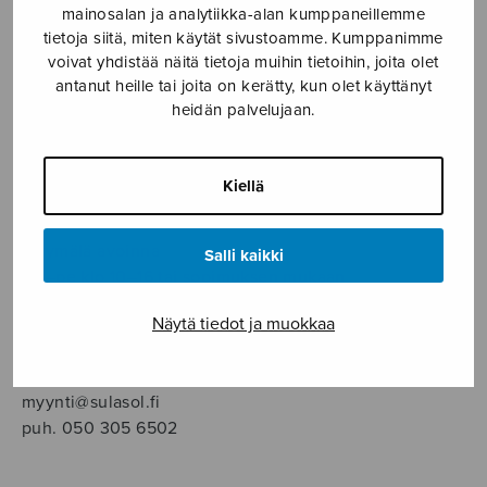
SOITINMUSIIKKI
mainosalan ja analytiikka-alan kumppaneillemme
tietoja siitä, miten käytät sivustoamme. Kumppanimme
voivat yhdistää näitä tietoja muihin tietoihin, joita olet
YKSINLAULU
antanut heille tai joita on kerätty, kun olet käyttänyt
heidän palvelujaan.
YLEINEN
Kiellä
Sulasol nuottikauppa
Myymälä avoinna
Salli kaikki
ma–pe klo 10–16 tai sopimuksen mukaan
Näytä tiedot ja muokkaa
Tallberginkatu 1 B, 1,5 krs.
00180 Helsinki
myynti@sulasol.fi
puh. 050 305 6502