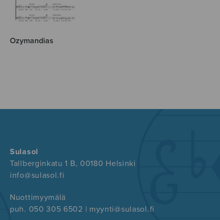
Ozymandias
Sulasol
Tallberginkatu 1 B, 00180 Helsinki
info@sulasol.fi
Nuottimyymälä
puh. 050 305 6502 | myynti@sulasol.fi