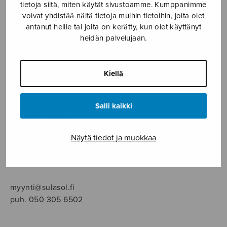
SOITINMUSIIKKI
tietoja siitä, miten käytät sivustoamme. Kumppanimme
voivat yhdistää näitä tietoja muihin tietoihin, joita olet
antanut heille tai joita on kerätty, kun olet käyttänyt
YKSINLAULU
heidän palvelujaan.
YLEINEN
Kiellä
Sulasol nuottikauppa
Salli kaikki
Myymälä avoinna
ma–pe klo 10–16 tai sopimuksen mukaan
Näytä tiedot ja muokkaa
Tallberginkatu 1 B, 1,5 krs.
00180 Helsinki
myynti@sulasol.fi
puh. 050 305 6502