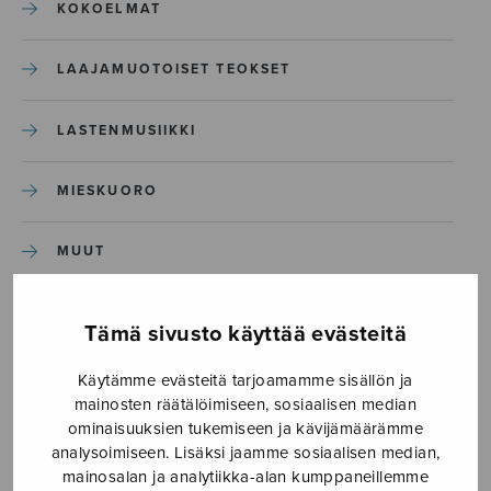
KOKOELMAT
LAAJAMUOTOISET TEOKSET
LASTENMUSIIKKI
MIESKUORO
MUUT
NÄYTTÄMÖTEOKSET
Tämä sivusto käyttää evästeitä
SEKAKUORO
Käytämme evästeitä tarjoamamme sisällön ja
mainosten räätälöimiseen, sosiaalisen median
ominaisuuksien tukemiseen ja kävijämäärämme
SOITINKOULUT JA OPPAAT
analysoimiseen. Lisäksi jaamme sosiaalisen median,
mainosalan ja analytiikka-alan kumppaneillemme