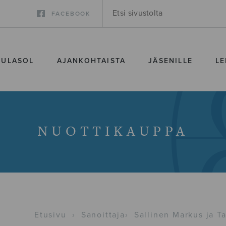
FACEBOOK
SULASOL
AJANKOHTAISTA
JÄSENILLE
LE
NUOTTIKAUPPA
Etusivu
›
Sanoittaja
›
Sallinen Markus ja Ta