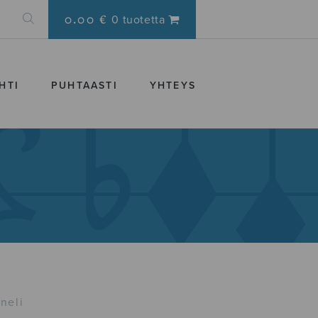
0.00 €
0 tuotetta
HTI
PUHTAASTI
YHTEYS
neli