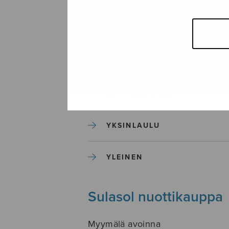
SEKAKUORO
SOITINKOULUT JA OPPAAT
SOITINMUSIIKKI
YKSINLAULU
YLEINEN
Sulasol nuottikauppa
Myymälä avoinna