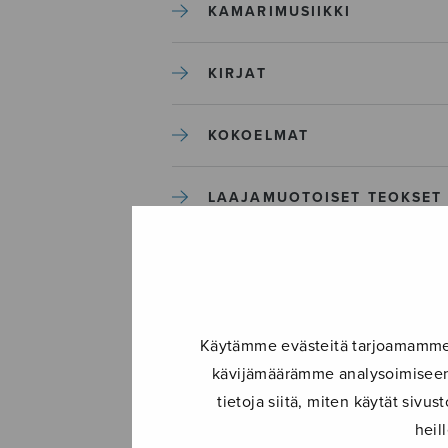
KAMARIMUSIIKKI
KIRJAT
KOKOELMAT
LAAJAMUOTOISET TEOKSET
LASTENMUSIIKKI
MIESKUORO
Käytämme evästeitä tarjoamamme s
kävijämäärämme analysoimiseen.
MUUT
tietoja siitä, miten käytät siv
heil
NÄYTTÄMÖTEOKSET