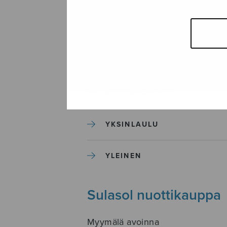
SEKAKUORO
SOITINKOULUT JA OPPAAT
SOITINMUSIIKKI
YKSINLAULU
YLEINEN
Sulasol nuottikauppa
Myymälä avoinna