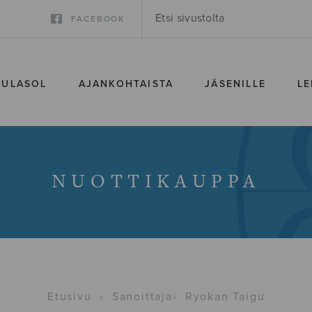
FACEBOOK
SULASOL
AJANKOHTAISTA
JÄSENILLE
LE
NUOTTIKAUPPA
Etusivu
›
Sanoittaja
›
Ryokan Taigu