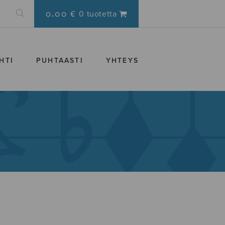
0.00 €
0 tuotetta
HTI
PUHTAASTI
YHTEYS