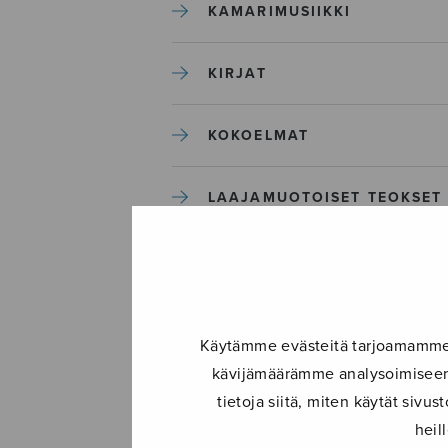
KAMARIMUSIIKKI
KIRJAT
KOKOELMAT
LAAJAMUOTOISET TEOKSET
LASTENMUSIIKKI
MIESKUORO
Käytämme evästeitä tarjoamamme s
kävijämäärämme analysoimiseen.
MUUT
tietoja siitä, miten käytät siv
heil
NÄYTTÄMÖTEOKSET