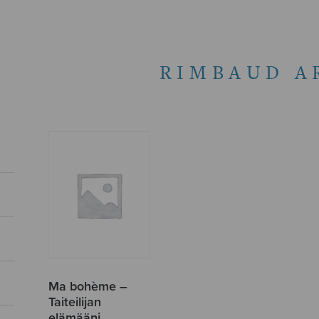
RIMBAUD A
Ma bohème –
Taiteilijan
elämääni