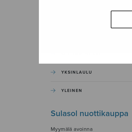
SEKAKUORO
SOITINKOULUT JA OPPAAT
SOITINMUSIIKKI
YKSINLAULU
YLEINEN
Sulasol nuottikauppa
Myymälä avoinna