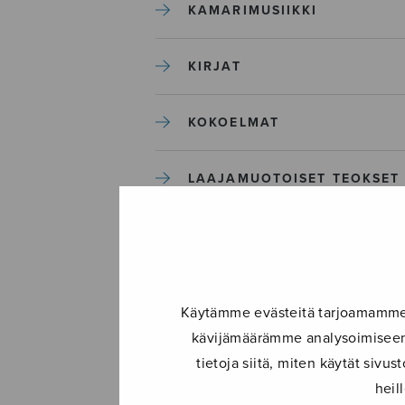
KAMARIMUSIIKKI
KIRJAT
KOKOELMAT
LAAJAMUOTOISET TEOKSET
LASTENMUSIIKKI
MIESKUORO
Käytämme evästeitä tarjoamamme s
kävijämäärämme analysoimiseen.
MUUT
tietoja siitä, miten käytät siv
heil
NÄYTTÄMÖTEOKSET