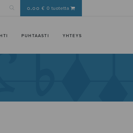
0.00 €
0 tuotetta
HTI
PUHTAASTI
YHTEYS