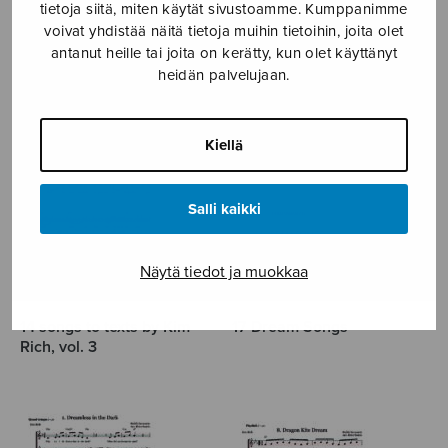
tietoja siitä, miten käytät sivustoamme. Kumppanimme
14 songs to texts by Kim
14 songs to texts by Kim
voivat yhdistää näitä tietoja muihin tietoihin, joita olet
Rich, vol. 1
Rich, vol. 2
antanut heille tai joita on kerätty, kun olet käyttänyt
heidän palvelujaan.
Kiellä
Salli kaikki
Näytä tiedot ja muokkaa
14 songs to texts by Kim
17 Dream Songs
Rich, vol. 3