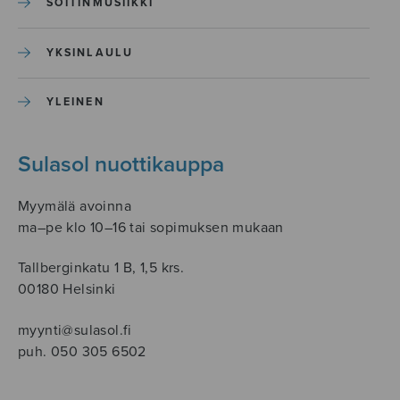
SOITINMUSIIKKI
YKSINLAULU
YLEINEN
Sulasol nuottikauppa
Myymälä avoinna
ma–pe klo 10–16 tai sopimuksen mukaan
Tallberginkatu 1 B, 1,5 krs.
00180 Helsinki
myynti@sulasol.fi
puh. 050 305 6502