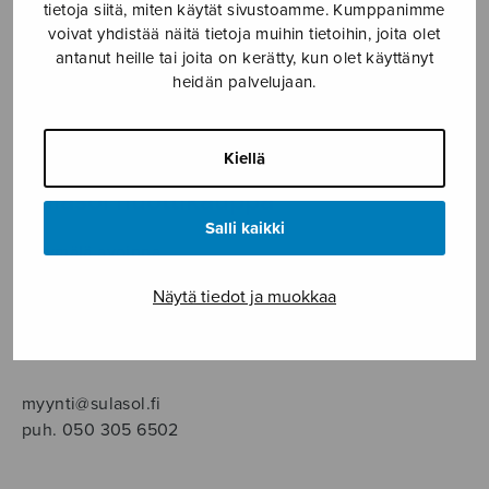
SOITINMUSIIKKI
tietoja siitä, miten käytät sivustoamme. Kumppanimme
voivat yhdistää näitä tietoja muihin tietoihin, joita olet
antanut heille tai joita on kerätty, kun olet käyttänyt
YKSINLAULU
heidän palvelujaan.
YLEINEN
Kiellä
Sulasol nuottikauppa
Salli kaikki
Myymälä avoinna
ma–pe klo 10–16 tai sopimuksen mukaan
Näytä tiedot ja muokkaa
Tallberginkatu 1 B, 1,5 krs.
00180 Helsinki
myynti@sulasol.fi
puh. 050 305 6502