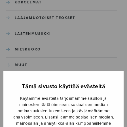
KOKOELMAT
LAAJAMUOTOISET TEOKSET
LASTENMUSIIKKI
MIESKUORO
MUUT
NÄYTTÄMÖTEOKSET
Tämä sivusto käyttää evästeitä
SEKAKUORO
Käytämme evästeitä tarjoamamme sisällön ja
mainosten räätälöimiseen, sosiaalisen median
ominaisuuksien tukemiseen ja kävijämäärämme
SOITINKOULUT JA OPPAAT
analysoimiseen. Lisäksi jaamme sosiaalisen median,
mainosalan ja analytiikka-alan kumppaneillemme