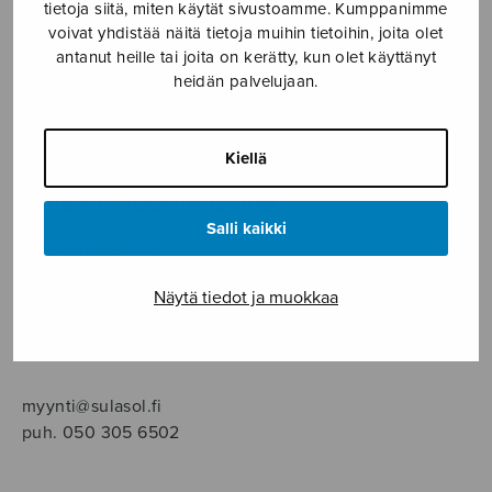
SOITINMUSIIKKI
tietoja siitä, miten käytät sivustoamme. Kumppanimme
voivat yhdistää näitä tietoja muihin tietoihin, joita olet
antanut heille tai joita on kerätty, kun olet käyttänyt
YKSINLAULU
heidän palvelujaan.
YLEINEN
Kiellä
Sulasol nuottikauppa
Salli kaikki
Myymälä avoinna
ma–pe klo 10–16 tai sopimuksen mukaan
Näytä tiedot ja muokkaa
Tallberginkatu 1 B, 1,5 krs.
00180 Helsinki
myynti@sulasol.fi
puh. 050 305 6502