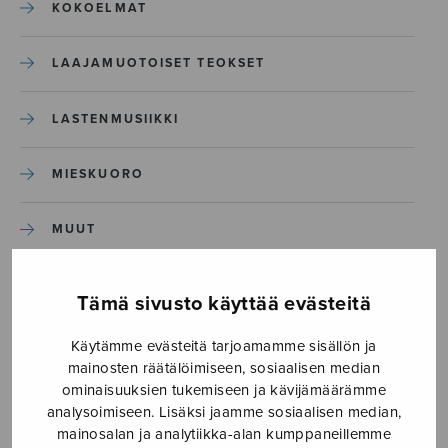
KOKOELMAT
LAAJAMUOTOISET TEOKSET
LASTENMUSIIKKI
MIESKUORO
MUUT
NÄYTTÄMÖTEOKSET
Tämä sivusto käyttää evästeitä
SEKAKUORO
Käytämme evästeitä tarjoamamme sisällön ja
mainosten räätälöimiseen, sosiaalisen median
ominaisuuksien tukemiseen ja kävijämäärämme
SOITINKOULUT JA OPPAAT
analysoimiseen. Lisäksi jaamme sosiaalisen median,
mainosalan ja analytiikka-alan kumppaneillemme