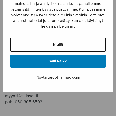
SOITINMUSIIKKI
mainosalan ja analytiikka-alan kumppaneillemme
tietoja siitä, miten käytät sivustoamme. Kumppanimme
voivat yhdistää näitä tietoja muihin tietoihin, joita olet
YKSINLAULU
antanut heille tai joita on kerätty, kun olet käyttänyt
heidän palvelujaan.
YLEINEN
Kiellä
Sulasol nuottikauppa
Myymälä avoinna
Salli kaikki
ma–pe klo 10–16 tai sopimuksen mukaan
Näytä tiedot ja muokkaa
Tallberginkatu 1 B, 1,5 krs.
00180 Helsinki
myynti@sulasol.fi
puh. 050 305 6502