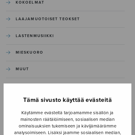
KOKOELMAT
LAAJAMUOTOISET TEOKSET
LASTENMUSIIKKI
MIESKUORO
MUUT
NÄYTTÄMÖTEOKSET
Tämä sivusto käyttää evästeitä
SEKAKUORO
Käytämme evästeitä tarjoamamme sisällön ja
mainosten räätälöimiseen, sosiaalisen median
SOITINKOULUT JA OPPAAT
ominaisuuksien tukemiseen ja kävijämäärämme
analysoimiseen. Lisäksi jaamme sosiaalisen median,