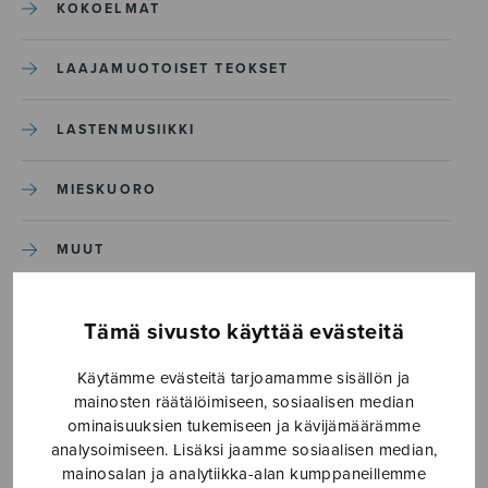
KOKOELMAT
LAAJAMUOTOISET TEOKSET
LASTENMUSIIKKI
MIESKUORO
MUUT
NÄYTTÄMÖTEOKSET
Tämä sivusto käyttää evästeitä
SEKAKUORO
Käytämme evästeitä tarjoamamme sisällön ja
mainosten räätälöimiseen, sosiaalisen median
ominaisuuksien tukemiseen ja kävijämäärämme
SOITINKOULUT JA OPPAAT
analysoimiseen. Lisäksi jaamme sosiaalisen median,
mainosalan ja analytiikka-alan kumppaneillemme