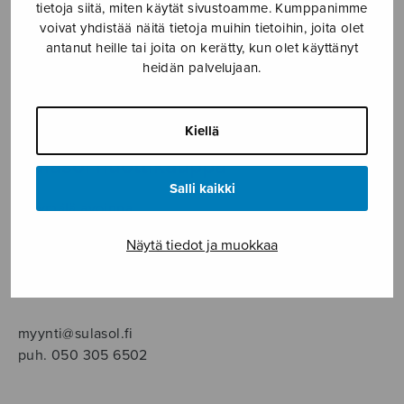
SOITINMUSIIKKI
tietoja siitä, miten käytät sivustoamme. Kumppanimme
voivat yhdistää näitä tietoja muihin tietoihin, joita olet
antanut heille tai joita on kerätty, kun olet käyttänyt
YKSINLAULU
heidän palvelujaan.
YLEINEN
Kiellä
Sulasol nuottikauppa
Salli kaikki
Myymälä avoinna
ma–pe klo 10–16 tai sopimuksen mukaan
Näytä tiedot ja muokkaa
Tallberginkatu 1 B, 1,5 krs.
00180 Helsinki
myynti@sulasol.fi
puh. 050 305 6502