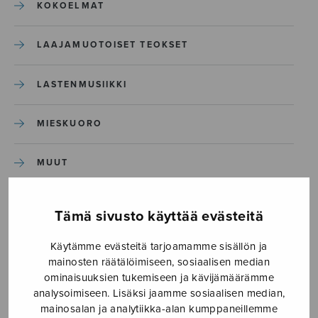
KOKOELMAT
LAAJAMUOTOISET TEOKSET
LASTENMUSIIKKI
MIESKUORO
MUUT
NÄYTTÄMÖTEOKSET
Tämä sivusto käyttää evästeitä
SEKAKUORO
Käytämme evästeitä tarjoamamme sisällön ja
mainosten räätälöimiseen, sosiaalisen median
ominaisuuksien tukemiseen ja kävijämäärämme
SOITINKOULUT JA OPPAAT
analysoimiseen. Lisäksi jaamme sosiaalisen median,
mainosalan ja analytiikka-alan kumppaneillemme