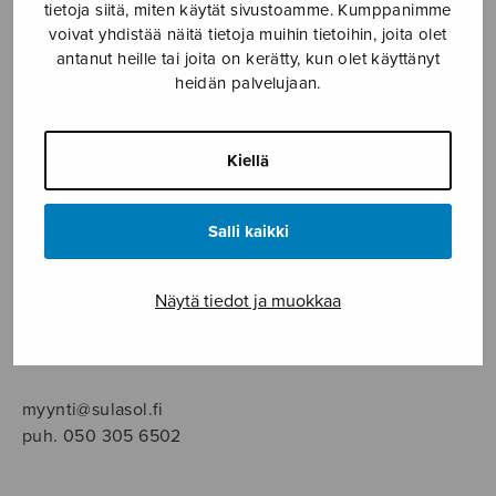
SOITINMUSIIKKI
tietoja siitä, miten käytät sivustoamme. Kumppanimme
voivat yhdistää näitä tietoja muihin tietoihin, joita olet
antanut heille tai joita on kerätty, kun olet käyttänyt
YKSINLAULU
heidän palvelujaan.
YLEINEN
Kiellä
Sulasol nuottikauppa
Salli kaikki
Myymälä avoinna
ma–pe klo 10–16 tai sopimuksen mukaan
Näytä tiedot ja muokkaa
Tallberginkatu 1 B, 1,5 krs.
00180 Helsinki
myynti@sulasol.fi
puh. 050 305 6502