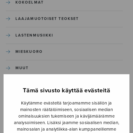
KOKOELMAT
LAAJAMUOTOISET TEOKSET
LASTENMUSIIKKI
MIESKUORO
MUUT
NÄYTTÄMÖTEOKSET
Tämä sivusto käyttää evästeitä
SEKAKUORO
Käytämme evästeitä tarjoamamme sisällön ja
mainosten räätälöimiseen, sosiaalisen median
ominaisuuksien tukemiseen ja kävijämäärämme
SOITINKOULUT JA OPPAAT
analysoimiseen. Lisäksi jaamme sosiaalisen median,
mainosalan ja analytiikka-alan kumppaneillemme