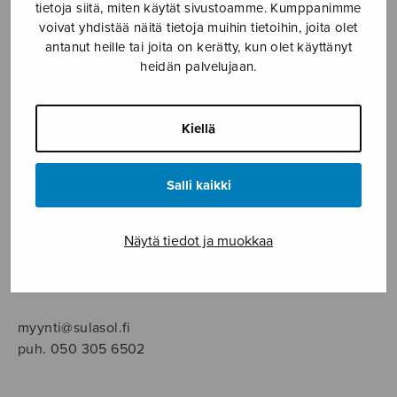
SOITINMUSIIKKI
tietoja siitä, miten käytät sivustoamme. Kumppanimme
voivat yhdistää näitä tietoja muihin tietoihin, joita olet
antanut heille tai joita on kerätty, kun olet käyttänyt
YKSINLAULU
heidän palvelujaan.
YLEINEN
Kiellä
Sulasol nuottikauppa
Salli kaikki
Myymälä avoinna
ma–pe klo 10–16 tai sopimuksen mukaan
Näytä tiedot ja muokkaa
Tallberginkatu 1 B, 1,5 krs.
00180 Helsinki
myynti@sulasol.fi
puh. 050 305 6502