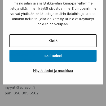
SOITINMUSIIKKI
mainosalan ja analytiikka-alan kumppaneillemme
tietoja siitä, miten käytät sivustoamme. Kumppanimme
voivat yhdistää näitä tietoja muihin tietoihin, joita olet
YKSINLAULU
antanut heille tai joita on kerätty, kun olet käyttänyt
heidän palvelujaan.
YLEINEN
Kiellä
Sulasol nuottikauppa
Myymälä avoinna
Salli kaikki
ma–pe klo 10–16 tai sopimuksen mukaan
Näytä tiedot ja muokkaa
Tallberginkatu 1 B, 1,5 krs.
00180 Helsinki
myynti@sulasol.fi
puh. 050 305 6502