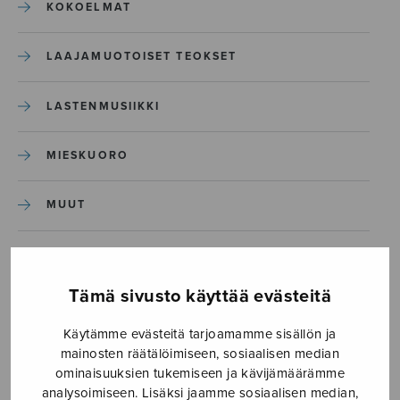
KOKOELMAT
LAAJAMUOTOISET TEOKSET
LASTENMUSIIKKI
MIESKUORO
MUUT
NÄYTTÄMÖTEOKSET
Tämä sivusto käyttää evästeitä
SEKAKUORO
Käytämme evästeitä tarjoamamme sisällön ja
mainosten räätälöimiseen, sosiaalisen median
SOITINKOULUT JA OPPAAT
ominaisuuksien tukemiseen ja kävijämäärämme
analysoimiseen. Lisäksi jaamme sosiaalisen median,