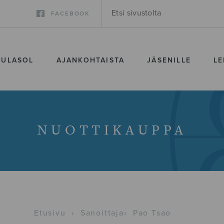
FACEBOOK
SULASOL
AJANKOHTAISTA
JÄSENILLE
LE
NUOTTIKAUPPA
Etusivu
›
Sanoittaja
›
Pao Tsao