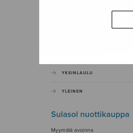
SEKAKUORO
SOITINKOULUT JA OPPAAT
SOITINMUSIIKKI
YKSINLAULU
YLEINEN
Sulasol nuottikauppa
Myymälä avoinna