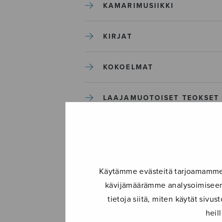
KAMARIMUSIIKKI
KIRJAT
KOKOELMAT
LAAJAMUOTOISET TEOKSET
LASTENMUSIIKKI
MIESKUORO
Käytämme evästeitä tarjoamamme s
kävijämäärämme analysoimiseen.
MUUT
tietoja siitä, miten käytät siv
heil
NÄYTTÄMÖTEOKSET