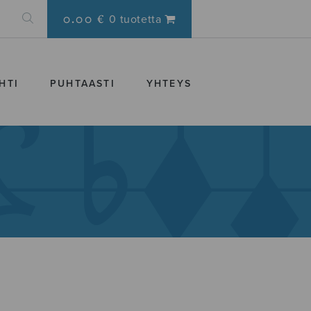
0.00 €
0 tuotetta
HTI
PUHTAASTI
YHTEYS