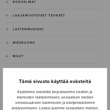
KOKOELMAT
LAAJAMUOTOISET TEOKSET
LASTENMUSIIKKI
MIESKUORO
MUUT
NÄYTTÄMÖTEOKSET
Tämä sivusto käyttää evästeitä
SEKAKUORO
Käytämme evästeitä tarjoamamme sisällön ja
mainosten räätälöimiseen, sosiaalisen median
SOITINKOULUT JA OPPAAT
ominaisuuksien tukemiseen ja kävijämäärämme
analysoimiseen. Lisäksi jaamme sosiaalisen median,