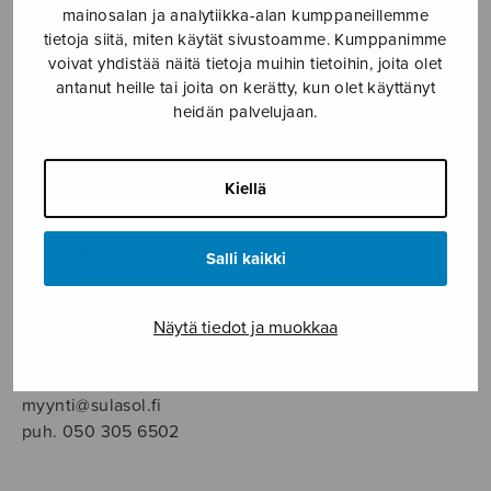
SOITINMUSIIKKI
mainosalan ja analytiikka-alan kumppaneillemme
tietoja siitä, miten käytät sivustoamme. Kumppanimme
voivat yhdistää näitä tietoja muihin tietoihin, joita olet
YKSINLAULU
antanut heille tai joita on kerätty, kun olet käyttänyt
heidän palvelujaan.
YLEINEN
Kiellä
Sulasol nuottikauppa
Myymälä avoinna
Salli kaikki
ma–pe klo 10–16 tai sopimuksen mukaan
Näytä tiedot ja muokkaa
Tallberginkatu 1 B, 1,5 krs.
00180 Helsinki
myynti@sulasol.fi
puh. 050 305 6502