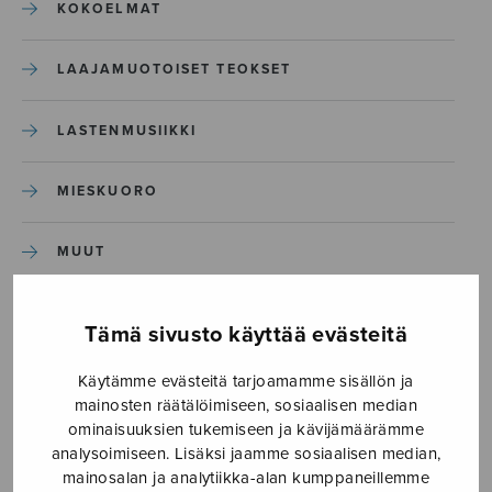
KOKOELMAT
LAAJAMUOTOISET TEOKSET
LASTENMUSIIKKI
MIESKUORO
MUUT
NÄYTTÄMÖTEOKSET
Tämä sivusto käyttää evästeitä
SEKAKUORO
Käytämme evästeitä tarjoamamme sisällön ja
mainosten räätälöimiseen, sosiaalisen median
ominaisuuksien tukemiseen ja kävijämäärämme
SOITINKOULUT JA OPPAAT
analysoimiseen. Lisäksi jaamme sosiaalisen median,
mainosalan ja analytiikka-alan kumppaneillemme