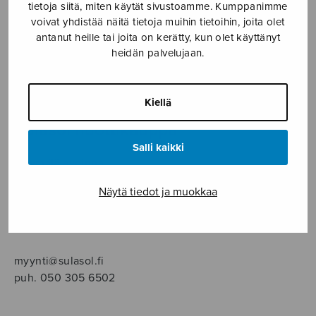
SOITINMUSIIKKI
tietoja siitä, miten käytät sivustoamme. Kumppanimme
voivat yhdistää näitä tietoja muihin tietoihin, joita olet
antanut heille tai joita on kerätty, kun olet käyttänyt
YKSINLAULU
heidän palvelujaan.
YLEINEN
Kiellä
Sulasol nuottikauppa
Salli kaikki
Myymälä avoinna
ma–pe klo 10–16 tai sopimuksen mukaan
Näytä tiedot ja muokkaa
Tallberginkatu 1 B, 1,5 krs.
00180 Helsinki
myynti@sulasol.fi
puh. 050 305 6502