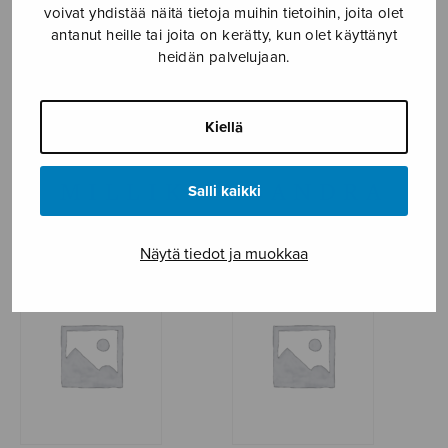
voivat yhdistää näitä tietoja muihin tietoihin, joita olet
antanut heille tai joita on kerätty, kun olet käyttänyt
NÄYTÄ KARTALLA
heidän palvelujaan.
Etusivu
›
Sanoittaja
›
Milliken Sandra
Kiellä
MILLIKEN SANDRA
Salli kaikki
Näytä tiedot ja muokkaa