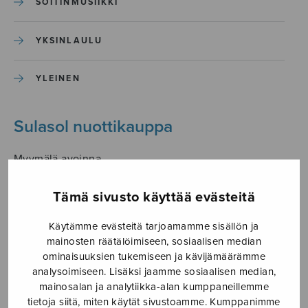
SOITINMUSIIKKI
YKSINLAULU
YLEINEN
Sulasol nuottikauppa
Myymälä avoinna
ma–pe klo 10–16 tai sopimuksen mukaan
Tämä sivusto käyttää evästeitä
Tallberginkatu 1 B, 1,5 krs.
00180 Helsinki
Käytämme evästeitä tarjoamamme sisällön ja
mainosten räätälöimiseen, sosiaalisen median
myynti@sulasol.fi
ominaisuuksien tukemiseen ja kävijämäärämme
puh. 050 305 6502
analysoimiseen. Lisäksi jaamme sosiaalisen median,
mainosalan ja analytiikka-alan kumppaneillemme
tietoja siitä, miten käytät sivustoamme. Kumppanimme