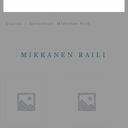
NÄYTÄ KARTALLA
Etusivu
›
Sanoittaja
›
Mikkanen Raili
MIKKANEN RAILI