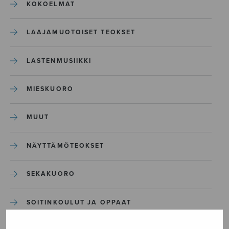
KOKOELMAT
LAAJAMUOTOISET TEOKSET
LASTENMUSIIKKI
MIESKUORO
MUUT
NÄYTTÄMÖTEOKSET
SEKAKUORO
SOITINKOULUT JA OPPAAT