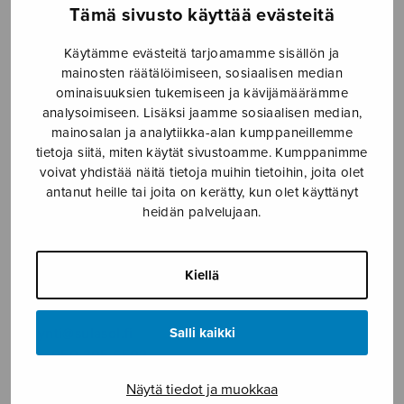
SOITINMUSIIKKI
Tämä sivusto käyttää evästeitä
Käytämme evästeitä tarjoamamme sisällön ja
YKSINLAULU
mainosten räätälöimiseen, sosiaalisen median
ominaisuuksien tukemiseen ja kävijämäärämme
YLEINEN
analysoimiseen. Lisäksi jaamme sosiaalisen median,
mainosalan ja analytiikka-alan kumppaneillemme
tietoja siitä, miten käytät sivustoamme. Kumppanimme
Sulasol nuottikauppa
voivat yhdistää näitä tietoja muihin tietoihin, joita olet
antanut heille tai joita on kerätty, kun olet käyttänyt
Myymälä avoinna
heidän palvelujaan.
ma–pe klo 10–16 tai sopimuksen mukaan
Tallberginkatu 1 B, 1,5 krs.
Kiellä
00180 Helsinki
myynti@sulasol.fi
Salli kaikki
puh. 050 305 6502
Näytä tiedot ja muokkaa