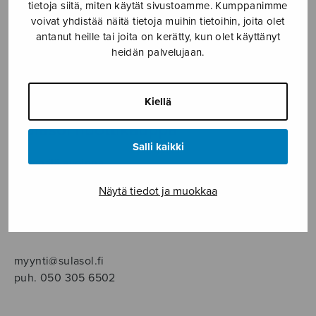
SOITINMUSIIKKI
tietoja siitä, miten käytät sivustoamme. Kumppanimme
voivat yhdistää näitä tietoja muihin tietoihin, joita olet
antanut heille tai joita on kerätty, kun olet käyttänyt
YKSINLAULU
heidän palvelujaan.
YLEINEN
Kiellä
Sulasol nuottikauppa
Salli kaikki
Myymälä avoinna
ma–pe klo 10–16 tai sopimuksen mukaan
Näytä tiedot ja muokkaa
Tallberginkatu 1 B, 1,5 krs.
00180 Helsinki
myynti@sulasol.fi
puh. 050 305 6502