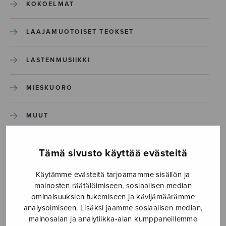
KOKOELMAT
LAAJAMUOTOISET TEOKSET
LASTENMUSIIKKI
MIESKUORO
MUUT
NÄYTTÄMÖTEOKSET
Tämä sivusto käyttää evästeitä
SEKAKUORO
Käytämme evästeitä tarjoamamme sisällön ja
mainosten räätälöimiseen, sosiaalisen median
ominaisuuksien tukemiseen ja kävijämäärämme
SOITINKOULUT JA OPPAAT
analysoimiseen. Lisäksi jaamme sosiaalisen median,
mainosalan ja analytiikka-alan kumppaneillemme