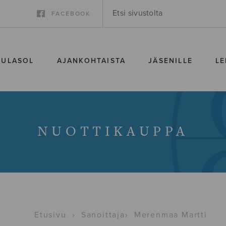
FACEBOOK
SULASOL
AJANKOHTAISTA
JÄSENILLE
LE
NUOTTIKAUPPA
Etusivu
›
Sanoittaja
›
Merenmaa Martti