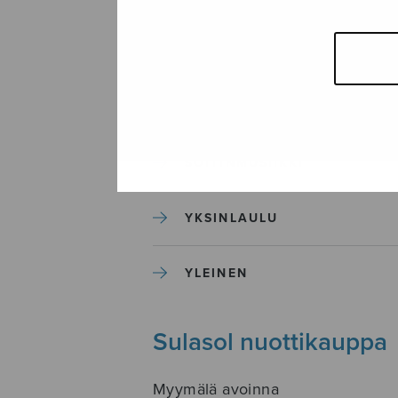
SEKAKUORO
SOITINKOULUT JA OPPAAT
SOITINMUSIIKKI
YKSINLAULU
YLEINEN
Sulasol nuottikauppa
Myymälä avoinna