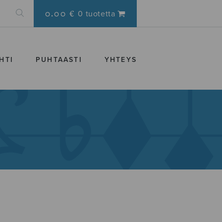
0.00 €
0 tuotetta
HTI
PUHTAASTI
YHTEYS