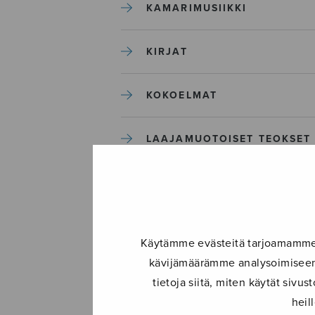
KAMARIMUSIIKKI
KIRJAT
KOKOELMAT
LAAJAMUOTOISET TEOKSET
LASTENMUSIIKKI
MIESKUORO
Käytämme evästeitä tarjoamamme s
kävijämäärämme analysoimiseen.
MUUT
tietoja siitä, miten käytät siv
heil
NÄYTTÄMÖTEOKSET