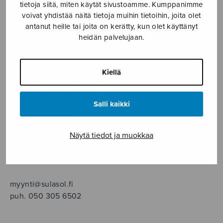
SOITINMUSIIKKI
tietoja siitä, miten käytät sivustoamme. Kumppanimme
voivat yhdistää näitä tietoja muihin tietoihin, joita olet
antanut heille tai joita on kerätty, kun olet käyttänyt
YKSINLAULU
heidän palvelujaan.
YLEINEN
Kiellä
Sulasol nuottikauppa
Salli kaikki
Myymälä avoinna
ma–pe klo 10–16 tai sopimuksen mukaan
Näytä tiedot ja muokkaa
Tallberginkatu 1 B, 1,5 krs.
00180 Helsinki
myynti@sulasol.fi
puh. 050 305 6502