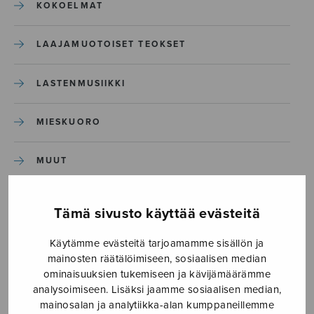
KOKOELMAT
LAAJAMUOTOISET TEOKSET
LASTENMUSIIKKI
MIESKUORO
MUUT
NÄYTTÄMÖTEOKSET
Tämä sivusto käyttää evästeitä
SEKAKUORO
Käytämme evästeitä tarjoamamme sisällön ja
mainosten räätälöimiseen, sosiaalisen median
ominaisuuksien tukemiseen ja kävijämäärämme
SOITINKOULUT JA OPPAAT
analysoimiseen. Lisäksi jaamme sosiaalisen median,
mainosalan ja analytiikka-alan kumppaneillemme