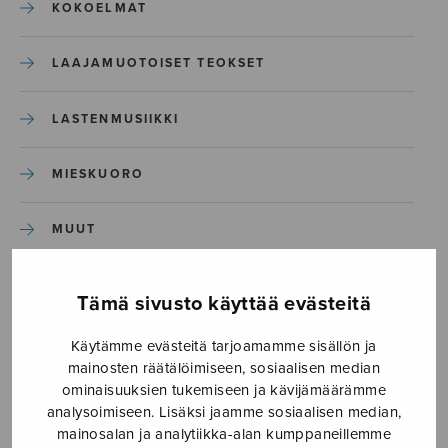
KOKOELMAT
LAAJAMUOTOISET TEOKSET
LASTENMUSIIKKI
MIESKUORO
MUUT
NÄYTTÄMÖTEOKSET
Tämä sivusto käyttää evästeitä
SEKAKUORO
Käytämme evästeitä tarjoamamme sisällön ja
mainosten räätälöimiseen, sosiaalisen median
ominaisuuksien tukemiseen ja kävijämäärämme
SOITINKOULUT JA OPPAAT
analysoimiseen. Lisäksi jaamme sosiaalisen median,
mainosalan ja analytiikka-alan kumppaneillemme