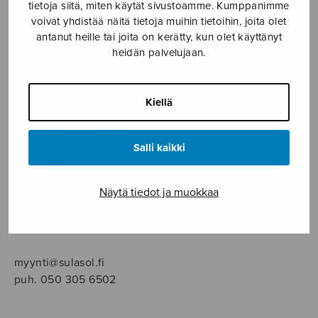
SOITINMUSIIKKI
tietoja siitä, miten käytät sivustoamme. Kumppanimme
voivat yhdistää näitä tietoja muihin tietoihin, joita olet
antanut heille tai joita on kerätty, kun olet käyttänyt
YKSINLAULU
heidän palvelujaan.
YLEINEN
Kiellä
Sulasol nuottikauppa
Salli kaikki
Myymälä avoinna
ma–pe klo 10–16 tai sopimuksen mukaan
Näytä tiedot ja muokkaa
Tallberginkatu 1 B, 1,5 krs.
00180 Helsinki
myynti@sulasol.fi
puh. 050 305 6502