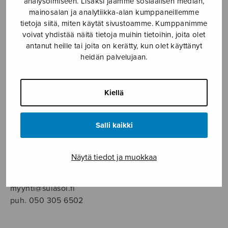
analysoimiseen. Lisäksi jaamme sosiaalisen median,
SOITINMUSIIKKI
mainosalan ja analytiikka-alan kumppaneillemme
tietoja siitä, miten käytät sivustoamme. Kumppanimme
YKSINLAULU
voivat yhdistää näitä tietoja muihin tietoihin, joita olet
antanut heille tai joita on kerätty, kun olet käyttänyt
heidän palvelujaan.
YLEINEN
Sulasol nuottikauppa
Kiellä
Myymälä avoinna
Salli kaikki
ma–pe klo 10–16 tai sopimuksen mukaan
Tallberginkatu 1 B, 1,5 krs.
Näytä tiedot ja muokkaa
00180 Helsinki
myynti@sulasol.fi
puh. 050 305 6502