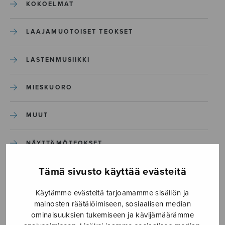
KOKOELMAT
LAAJAMUOTOISET TEOKSET
LASTENMUSIIKKI
MIESKUORO
MUUT
NÄYTTÄMÖTEOKSET
Tämä sivusto käyttää evästeitä
SEKAKUORO
Käytämme evästeitä tarjoamamme sisällön ja
SOITINKOULUT JA OPPAAT
mainosten räätälöimiseen, sosiaalisen median
ominaisuuksien tukemiseen ja kävijämäärämme