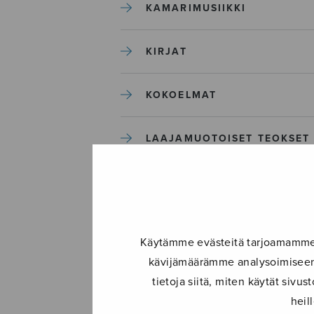
KAMARIMUSIIKKI
KIRJAT
KOKOELMAT
LAAJAMUOTOISET TEOKSET
LASTENMUSIIKKI
MIESKUORO
Käytämme evästeitä tarjoamamme s
kävijämäärämme analysoimiseen.
MUUT
tietoja siitä, miten käytät siv
heil
NÄYTTÄMÖTEOKSET