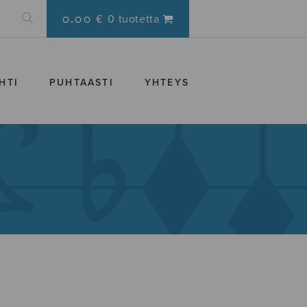
0.00 €
0 tuotetta
HTI
PUHTAASTI
YHTEYS