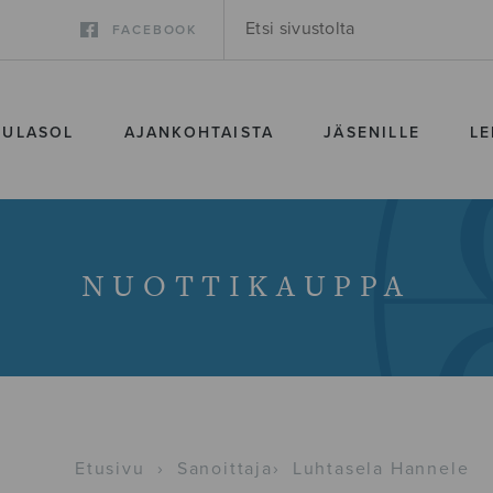
FACEBOOK
SULASOL
AJANKOHTAISTA
JÄSENILLE
LE
NUOTTIKAUPPA
Etusivu
›
Sanoittaja
›
Luhtasela Hannele