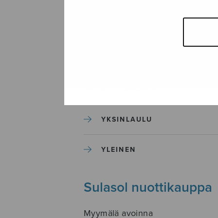
SEKAKUORO
SOITINKOULUT JA OPPAAT
SOITINMUSIIKKI
YKSINLAULU
YLEINEN
Sulasol nuottikauppa
Myymälä avoinna