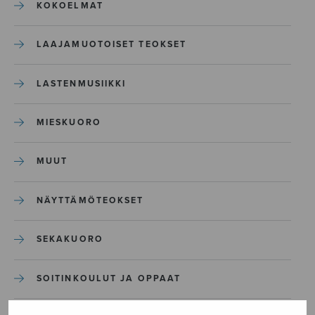
KOKOELMAT
LAAJAMUOTOISET TEOKSET
LASTENMUSIIKKI
MIESKUORO
MUUT
NÄYTTÄMÖTEOKSET
SEKAKUORO
SOITINKOULUT JA OPPAAT