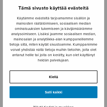
SOITINMUSIIKKI
Tämä sivusto käyttää evästeitä
YKSINLAULU
Käytämme evästeitä tarjoamamme sisällön ja
mainosten räätälöimiseen, sosiaalisen median
YLEINEN
ominaisuuksien tukemiseen ja kävijämäärämme
analysoimiseen. Lisäksi jaamme sosiaalisen median,
mainosalan ja analytiikka-alan kumppaneillemme
Sulasol nuottikauppa
tietoja siitä, miten käytät sivustoamme. Kumppanimme
voivat yhdistää näitä tietoja muihin tietoihin, joita olet
antanut heille tai joita on kerätty, kun olet käyttänyt
Myymälä avoinna
heidän palvelujaan.
ma–pe klo 10–16 tai sopimuksen mukaan
Tallberginkatu 1 B, 1,5 krs.
Kiellä
00180 Helsinki
myynti@sulasol.fi
Salli kaikki
puh. 050 305 6502