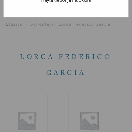
Näytä tiedot ja muokkaa
NÄYTÄ KARTALLA
Etusivu
›
Sanoittaja
›
Lorca Federico Garcia
LORCA FEDERICO
GARCIA