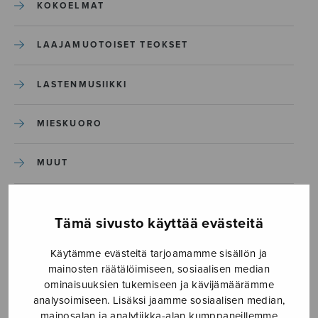
KOKOELMAT
LAAJAMUOTOISET TEOKSET
LASTENMUSIIKKI
MIESKUORO
MUUT
NÄYTTÄMÖTEOKSET
Tämä sivusto käyttää evästeitä
SEKAKUORO
Käytämme evästeitä tarjoamamme sisällön ja
mainosten räätälöimiseen, sosiaalisen median
SOITINKOULUT JA OPPAAT
ominaisuuksien tukemiseen ja kävijämäärämme
analysoimiseen. Lisäksi jaamme sosiaalisen median,
mainosalan ja analytiikka-alan kumppaneillemme