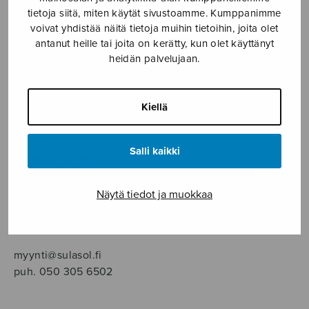
SOITINMUSIIKKI
tietoja siitä, miten käytät sivustoamme. Kumppanimme
voivat yhdistää näitä tietoja muihin tietoihin, joita olet
YKSINLAULU
antanut heille tai joita on kerätty, kun olet käyttänyt
heidän palvelujaan.
YLEINEN
Kiellä
Sulasol nuottikauppa
Salli kaikki
Myymälä avoinna
ma–pe klo 10–16 tai sopimuksen mukaan
Näytä tiedot ja muokkaa
Tallberginkatu 1 B, 1,5 krs.
00180 Helsinki
myynti@sulasol.fi
puh. 050 305 6502