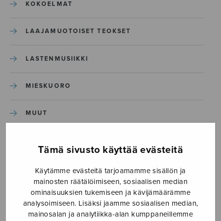
KOKOELMAT
LAAJAMUOTOISET TEOKSET
LASTENMUSIIKKI
MIESKUORO
MUUT
NÄYTTÄMÖTEOKSET
Tämä sivusto käyttää evästeitä
SEKAKUORO
Käytämme evästeitä tarjoamamme sisällön ja
mainosten räätälöimiseen, sosiaalisen median
ominaisuuksien tukemiseen ja kävijämäärämme
SOITINKOULUT JA OPPAAT
analysoimiseen. Lisäksi jaamme sosiaalisen median,
mainosalan ja analytiikka-alan kumppaneillemme