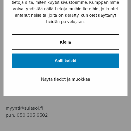
SOITINMUSIIKKI
tietoja siitä, miten käytät sivustoamme. Kumppanimme
voivat yhdistää näitä tietoja muihin tietoihin, joita olet
antanut heille tai joita on kerätty, kun olet käyttänyt
YKSINLAULU
heidän palvelujaan.
YLEINEN
Kiellä
Sulasol nuottikauppa
Salli kaikki
Myymälä avoinna
ma–pe klo 10–16 tai sopimuksen mukaan
Näytä tiedot ja muokkaa
Tallberginkatu 1 B, 1,5 krs.
00180 Helsinki
myynti@sulasol.fi
puh. 050 305 6502