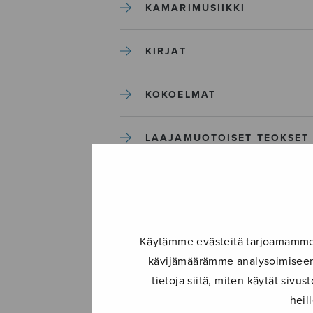
KAMARIMUSIIKKI
KIRJAT
KOKOELMAT
LAAJAMUOTOISET TEOKSET
LASTENMUSIIKKI
MIESKUORO
Käytämme evästeitä tarjoamamme s
kävijämäärämme analysoimiseen.
MUUT
tietoja siitä, miten käytät siv
heil
NÄYTTÄMÖTEOKSET