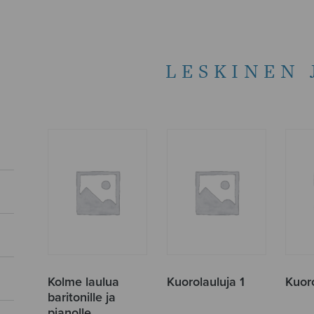
LESKINEN 
Kolme laulua
Kuorolauluja 1
Kuor
baritonille ja
pianolle