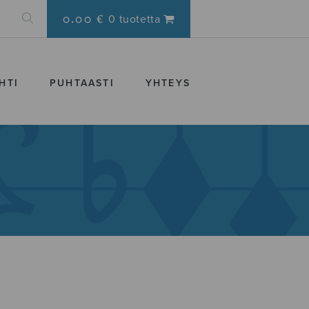
0.00 €
0 tuotetta
HTI
PUHTAASTI
YHTEYS