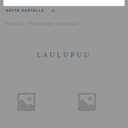
NÄYTÄ KARTALLA
Etusivu
›
Sanoittaja
›
Laulupuu
LAULUPUU