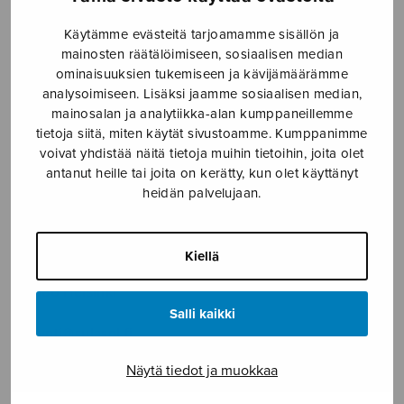
SOITINMUSIIKKI
Käytämme evästeitä tarjoamamme sisällön ja
mainosten räätälöimiseen, sosiaalisen median
YKSINLAULU
ominaisuuksien tukemiseen ja kävijämäärämme
analysoimiseen. Lisäksi jaamme sosiaalisen median,
YLEINEN
mainosalan ja analytiikka-alan kumppaneillemme
tietoja siitä, miten käytät sivustoamme. Kumppanimme
voivat yhdistää näitä tietoja muihin tietoihin, joita olet
Sulasol nuottikauppa
antanut heille tai joita on kerätty, kun olet käyttänyt
heidän palvelujaan.
Myymälä avoinna
ma–pe klo 10–16 tai sopimuksen mukaan
Kiellä
Tallberginkatu 1 B, 1,5 krs.
00180 Helsinki
Salli kaikki
myynti@sulasol.fi
puh. 050 305 6502
Näytä tiedot ja muokkaa