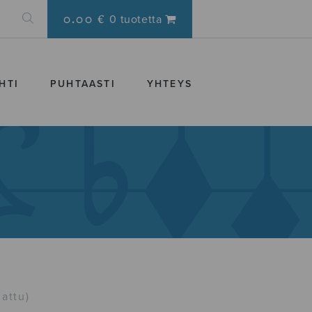
0.00 €
0 tuotetta
HTI
PUHTAASTI
YHTEYS
attu)