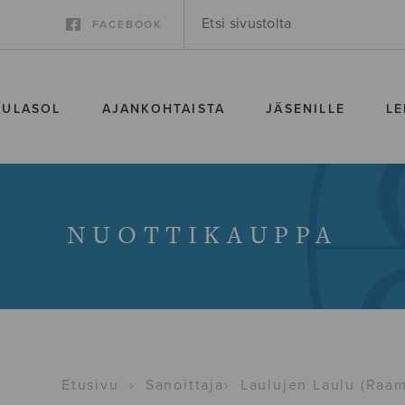
FACEBOOK
SULASOL
AJANKOHTAISTA
JÄSENILLE
LE
NUOTTIKAUPPA
Etusivu
›
Sanoittaja
›
Laulujen Laulu (Raam