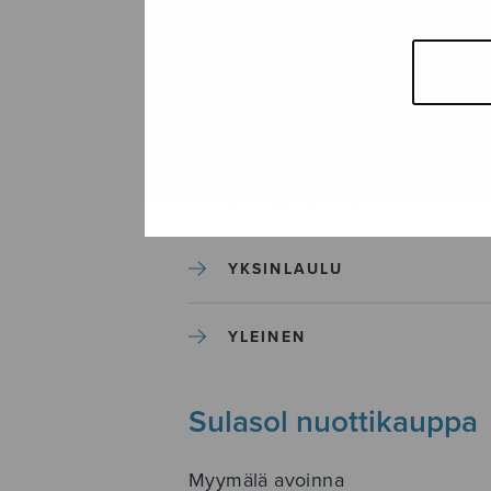
SEKAKUORO
SOITINKOULUT JA OPPAAT
SOITINMUSIIKKI
YKSINLAULU
YLEINEN
Sulasol nuottikauppa
Myymälä avoinna