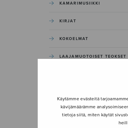
KAMARIMUSIIKKI
KIRJAT
KOKOELMAT
LAAJAMUOTOISET TEOKSET
LASTENMUSIIKKI
MIESKUORO
Käytämme evästeitä tarjoamamme s
kävijämäärämme analysoimiseen.
MUUT
tietoja siitä, miten käytät siv
heil
NÄYTTÄMÖTEOKSET